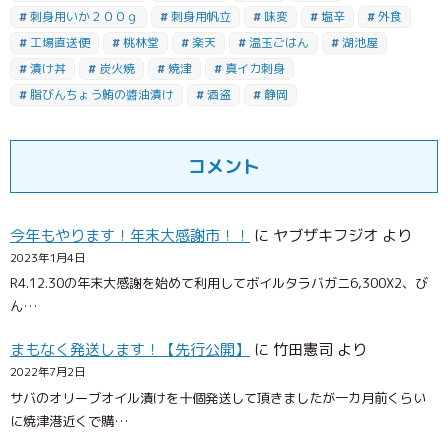
刺身用いか２００ｇ
刺身用帆立
味変
塩辛
外食
工場直送便
桃林堂
楽天
温玉ごはん
湖池屋
漬け丼
炭火焼
焼津
真イカ刺身
脂びんちょう鮪の醬油漬け
酒盗
静岡
コメント
今年もやります！年末大感謝市！！
に
ヤブザキフジオ
より
2023年1月4日
R4.12.30の年末大感謝を始めて利用してボイルタラバガニ6,300X2、び
ん…
まもなく発送します！【先行公開】
に
竹田憲司
より
2022年7月2日
サバのオリーブオイル漬けを十個発送して頂きましたが一カ月前くらい
に焼津港近くで購…