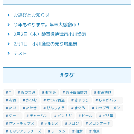
お詫びとお知らせ
今年もやります。年末大感謝市！
2月2日（木）静岡県焼津市小川漁港
2月1日 小川漁港の売り場風景
テスト
#タグ
T
おつまみ
お刺身
お手軽海鮮丼
お茶漬け
お酒
かつお
かつお酒盗
きゅうり
じゃがバター
たい
たたき
びんちょう
まぐろ
カップラーメン
ケーキ
チャーハン
ビンナガ
ビール
ピリ辛
ポテトチップス
マルシメ
メロン
メロンケーキ
モッツアレラチーズ
ラーメン
佃煮
冷凍