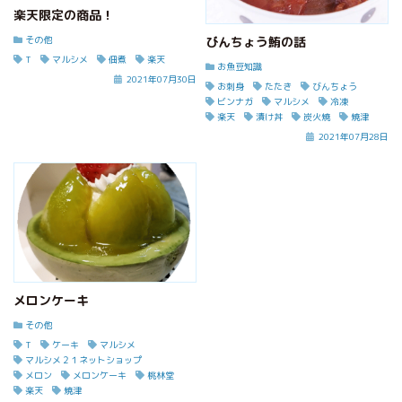
楽天限定の商品！
その他
びんちょう鮪の話
T
マルシメ
佃煮
楽天
お魚豆知識
2021年07月30日
お刺身
たたき
びんちょう
ビンナガ
マルシメ
冷凍
楽天
漬け丼
炭火焼
焼津
2021年07月28日
メロンケーキ
その他
T
ケーキ
マルシメ
マルシメ２１ネットショップ
メロン
メロンケーキ
桃林堂
楽天
焼津