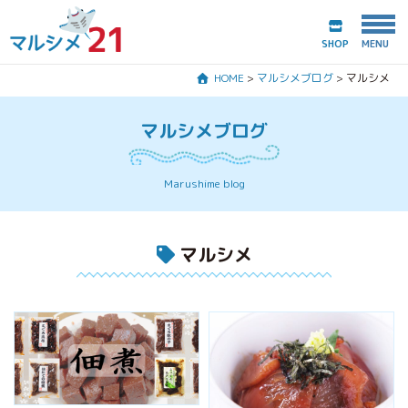
SHOP
HOME
>
マルシメブログ
>
マルシメ
HOME
マルシメブログ
マルシメ21とは？
Marushime blog
商品紹介
マルシメ
会社案内
マルシメブログ
お問合わせ