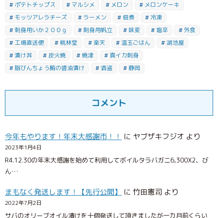
ポテトチップス
マルシメ
メロン
メロンケーキ
モッツアレラチーズ
ラーメン
佃煮
冷凍
刺身用いか２００ｇ
刺身用帆立
味変
塩辛
外食
工場直送便
桃林堂
楽天
温玉ごはん
湖池屋
漬け丼
炭火焼
焼津
真イカ刺身
脂びんちょう鮪の醬油漬け
酒盗
静岡
コメント
今年もやります！年末大感謝市！！
に
ヤブザキフジオ
より
2023年1月4日
R4.12.30の年末大感謝を始めて利用してボイルタラバガニ6,300X2、び
ん…
まもなく発送します！【先行公開】
に
竹田憲司
より
2022年7月2日
サバのオリーブオイル漬けを十個発送して頂きましたが一カ月前くらい