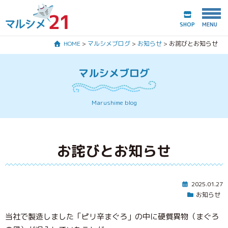
SHOP
HOME
>
マルシメブログ
>
お知らせ
>
お詫びとお知らせ
HOME
マルシメブログ
マルシメ21とは？
Marushime blog
商品紹介
お詫びとお知らせ
会社案内
マルシメブログ
2025.01.27
お知らせ
お問合わせ
当社で製造しました「ピリ辛まぐろ」の中に硬質異物（まぐろ