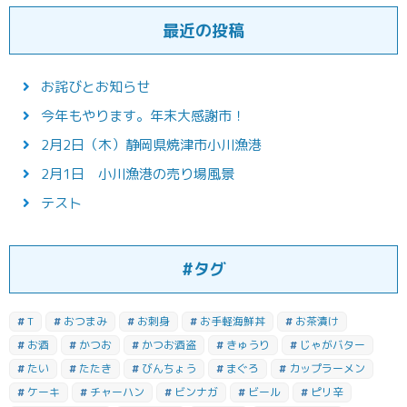
最近の投稿
お詫びとお知らせ
今年もやります。年末大感謝市！
2月2日（木）静岡県焼津市小川漁港
2月1日 小川漁港の売り場風景
テスト
#タグ
T
おつまみ
お刺身
お手軽海鮮丼
お茶漬け
お酒
かつお
かつお酒盗
きゅうり
じゃがバター
たい
たたき
びんちょう
まぐろ
カップラーメン
ケーキ
チャーハン
ビンナガ
ビール
ピリ辛