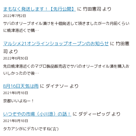
まもなく発送します！【先行公開】
に
竹田憲司
より
2022年7月2日
サバのオリーブオイル漬けを十個発送して頂きましたが一カ月前くらい
に焼津港近くで購…
マルシメ21オンラインショップオープンのお知らせ
に
竹田憲
司
より
2022年6月30日
先日焼津港近くのマグロ製品販売店でサバのオリーブオイル漬を購入お
いしかったので後…
8月16日天気は雨
に
ダイナソー
より
2021年8月18日
京都いいよねー！
いつぞやの市場（小川港）の話！
に
ダディーピッグ
より
2021年8月18日
タカアシがにデカいですね('Д')