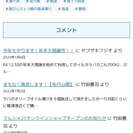
漬け丼
炭火焼
焼津
真イカ刺身
脂びんちょう鮪の醬油漬け
酒盗
静岡
コメント
今年もやります！年末大感謝市！！
に
ヤブザキフジオ
より
2023年1月4日
R4.12.30の年末大感謝を始めて利用してボイルタラバガニ6,300X2、び
ん…
まもなく発送します！【先行公開】
に
竹田憲司
より
2022年7月2日
サバのオリーブオイル漬けを十個発送して頂きましたが一カ月前くらい
に焼津港近くで購…
マルシメ21オンラインショップオープンのお知らせ
に
竹田憲
司
より
2022年6月30日